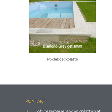
Poolabdeckplatte
KONTAKT
office@mauerabdeckplatten.at