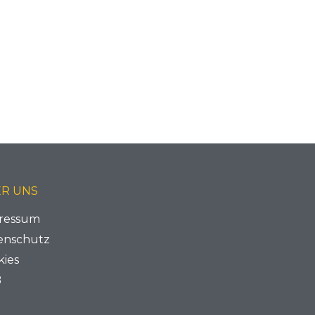
R UNS
ressum
enschutz
kies
B