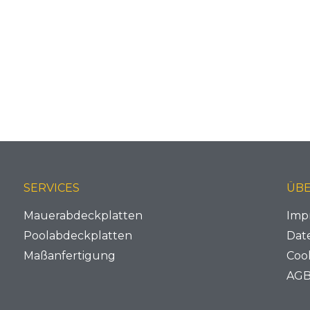
SERVICES
ÜBE
Mauerabdeckplatten
Imp
Poolabdeckplatten
Dat
Maßanfertigung
Coo
AG