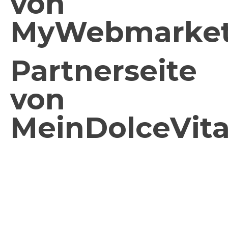
von
MyWebmarket
Partnerseite
von
MeinDolceVit