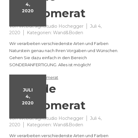
4,
Konglomerat
2020
Von
WebdesignStudio Hochegger
Juli 4,
2020
Kategorien:
Wand&Boden
Wir verarbeiten verschiedenste Arten und Farben
Naturstein genau nach Ihren Vorgaben und Wünschen.
Gehen Sie dazu einfach in den Bereich
SONDERANFERTIGUNG. Alles ist möglich!
Fassade
JULI
4,
Konglomerat
2020
Von
WebdesignStudio Hochegger
Juli 4,
2020
Kategorien:
Wand&Boden
Wir verarbeiten verschiedenste Arten und Farben